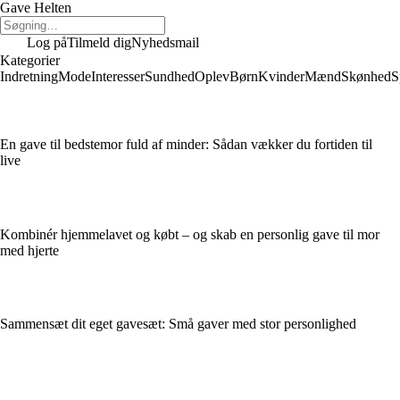
Gave Helten
Log på
Tilmeld dig
Nyhedsmail
Kategorier
Indretning
Mode
Interesser
Sundhed
Oplev
Børn
Kvinder
Mænd
Skønhed
S
En gave til bedstemor fuld af minder: Sådan vækker du fortiden til
live
Kombinér hjemmelavet og købt – og skab en personlig gave til mor
med hjerte
Sammensæt dit eget gavesæt: Små gaver med stor personlighed