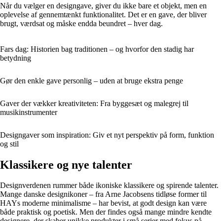
Når du vælger en designgave, giver du ikke bare et objekt, men en
oplevelse af gennemtænkt funktionalitet. Det er en gave, der bliver
brugt, værdsat og måske endda beundret – hver dag.
Fars dag: Historien bag traditionen – og hvorfor den stadig har
betydning
Gør den enkle gave personlig – uden at bruge ekstra penge
Gaver der vækker kreativiteten: Fra byggesæt og malegrej til
musikinstrumenter
Designgaver som inspiration: Giv et nyt perspektiv på form, funktion
og stil
Klassikere og nye talenter
Designverdenen rummer både ikoniske klassikere og spirende talenter.
Mange danske designikoner – fra Arne Jacobsens tidløse former til
HAYs moderne minimalisme – har bevist, at godt design kan være
både praktisk og poetisk. Men der findes også mange mindre kendte
designere, der skaber unikke produkter i små serier med fokus på