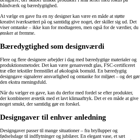
håndværk og bæredygtighed.
At vælge en gave fra en ny designer kan være en måde at støtte
kreativt iværksætteri på og samtidig give noget, der skiller sig ud. Det
viser omtanke – ikke kun for modtageren, men også for de værdier, du
ønsker at fremme.
Bæredygtighed som designværdi
Flere og flere designere arbejder i dag med bæredygtige materialer og
produktionsmetoder. Det kan være genanvendt glas, FSC-certificeret
træ eller tekstiler fremstillet af økologisk bomuld. En bæredygtig
designgave signalerer ansvarlighed og omtanke for miljøet – og det gør
den ekstra meningsfuld.
Når du vælger en gave, kan du derfor med fordel se efter produkter,
der kombinerer æstetik med et lavt klimaaftryk. Det er en måde at give
noget smukt, der samtidig gør en forskel.
Designgaver til enhver anledning
Designgaver passer til mange situationer – fra bryllupper og
fødselsdage til indflytninger og jubilæer. En elegant vase, et sæt