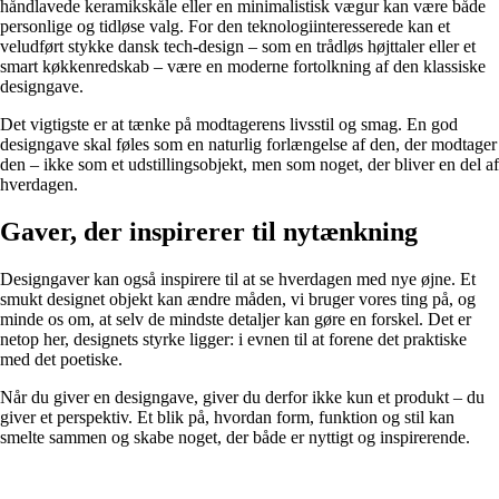
håndlavede keramikskåle eller en minimalistisk vægur kan være både
personlige og tidløse valg. For den teknologiinteresserede kan et
veludført stykke dansk tech-design – som en trådløs højttaler eller et
smart køkkenredskab – være en moderne fortolkning af den klassiske
designgave.
Det vigtigste er at tænke på modtagerens livsstil og smag. En god
designgave skal føles som en naturlig forlængelse af den, der modtager
den – ikke som et udstillingsobjekt, men som noget, der bliver en del af
hverdagen.
Gaver, der inspirerer til nytænkning
Designgaver kan også inspirere til at se hverdagen med nye øjne. Et
smukt designet objekt kan ændre måden, vi bruger vores ting på, og
minde os om, at selv de mindste detaljer kan gøre en forskel. Det er
netop her, designets styrke ligger: i evnen til at forene det praktiske
med det poetiske.
Når du giver en designgave, giver du derfor ikke kun et produkt – du
giver et perspektiv. Et blik på, hvordan form, funktion og stil kan
smelte sammen og skabe noget, der både er nyttigt og inspirerende.