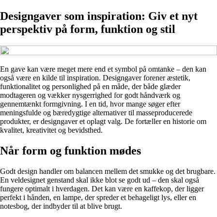
Designgaver som inspiration: Giv et nyt
perspektiv på form, funktion og stil
En gave kan være meget mere end et symbol på omtanke – den kan
også være en kilde til inspiration. Designgaver forener æstetik,
funktionalitet og personlighed på en måde, der både glæder
modtageren og vækker nysgerrighed for godt håndværk og
gennemtænkt formgivning. I en tid, hvor mange søger efter
meningsfulde og bæredygtige alternativer til masseproducerede
produkter, er designgaver et oplagt valg. De fortæller en historie om
kvalitet, kreativitet og bevidsthed.
Når form og funktion mødes
Godt design handler om balancen mellem det smukke og det brugbare.
En veldesignet genstand skal ikke blot se godt ud – den skal også
fungere optimalt i hverdagen. Det kan være en kaffekop, der ligger
perfekt i hånden, en lampe, der spreder et behageligt lys, eller en
notesbog, der indbyder til at blive brugt.