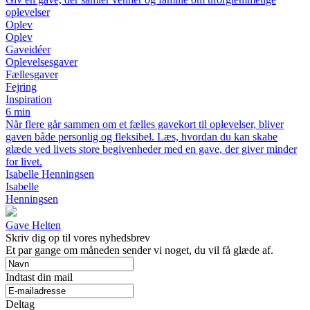
oplevelser
Oplev
Oplev
Gaveidéer
Oplevelsesgaver
Fællesgaver
Fejring
Inspiration
6 min
Når flere går sammen om et fælles gavekort til oplevelser, bliver
gaven både personlig og fleksibel. Læs, hvordan du kan skabe
glæde ved livets store begivenheder med en gave, der giver minder
for livet.
Isabelle Henningsen
Isabelle
Henningsen
Gave Helten
Skriv dig op til vores nyhedsbrev
Et par gange om måneden sender vi noget, du vil få glæde af.
Indtast din mail
Deltag