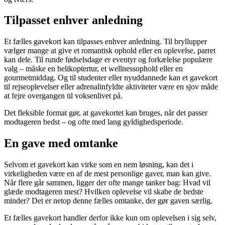
Tilpasset enhver anledning
Et fælles gavekort kan tilpasses enhver anledning. Til bryllupper
vælger mange at give et romantisk ophold eller en oplevelse, parret
kan dele. Til runde fødselsdage er eventyr og forkælelse populære
valg – måske en helikoptertur, et wellnessophold eller en
gourmetmiddag. Og til studenter eller nyuddannede kan et gavekort
til rejseoplevelser eller adrenalinfyldte aktiviteter være en sjov måde
at fejre overgangen til voksenlivet på.
Det fleksible format gør, at gavekortet kan bruges, når det passer
modtageren bedst – og ofte med lang gyldighedsperiode.
En gave med omtanke
Selvom et gavekort kan virke som en nem løsning, kan det i
virkeligheden være en af de mest personlige gaver, man kan give.
Når flere går sammen, ligger der ofte mange tanker bag: Hvad vil
glæde modtageren mest? Hvilken oplevelse vil skabe de bedste
minder? Det er netop denne fælles omtanke, der gør gaven særlig.
Et fælles gavekort handler derfor ikke kun om oplevelsen i sig selv,