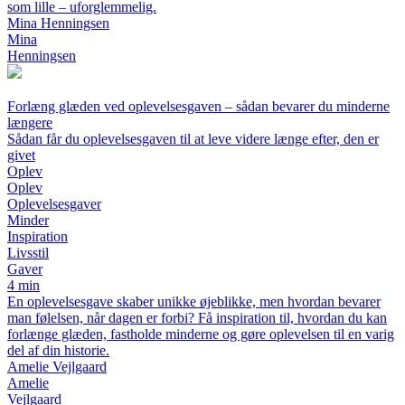
som lille – uforglemmelig.
Mina Henningsen
Mina
Henningsen
Forlæng glæden ved oplevelsesgaven – sådan bevarer du minderne
længere
Sådan får du oplevelsesgaven til at leve videre længe efter, den er
givet
Oplev
Oplev
Oplevelsesgaver
Minder
Inspiration
Livsstil
Gaver
4 min
En oplevelsesgave skaber unikke øjeblikke, men hvordan bevarer
man følelsen, når dagen er forbi? Få inspiration til, hvordan du kan
forlænge glæden, fastholde minderne og gøre oplevelsen til en varig
del af din historie.
Amelie Vejlgaard
Amelie
Vejlgaard