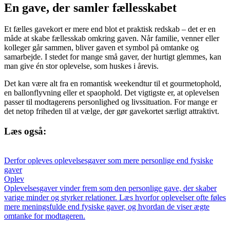
En gave, der samler fællesskabet
Et fælles gavekort er mere end blot et praktisk redskab – det er en
måde at skabe fællesskab omkring gaven. Når familie, venner eller
kolleger går sammen, bliver gaven et symbol på omtanke og
samarbejde. I stedet for mange små gaver, der hurtigt glemmes, kan
man give én stor oplevelse, som huskes i årevis.
Det kan være alt fra en romantisk weekendtur til et gourmetophold,
en ballonflyvning eller et spaophold. Det vigtigste er, at oplevelsen
passer til modtagerens personlighed og livssituation. For mange er
det netop friheden til at vælge, der gør gavekortet særligt attraktivt.
Læs også:
Derfor opleves oplevelsesgaver som mere personlige end fysiske
gaver
Oplev
Oplevelsesgaver vinder frem som den personlige gave, der skaber
varige minder og styrker relationer. Læs hvorfor oplevelser ofte føles
mere meningsfulde end fysiske gaver, og hvordan de viser ægte
omtanke for modtageren.