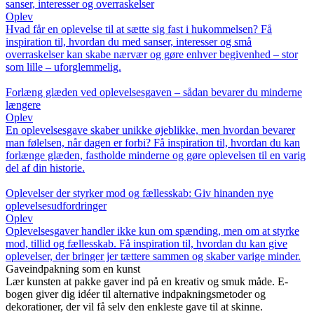
sanser, interesser og overraskelser
Oplev
Hvad får en oplevelse til at sætte sig fast i hukommelsen? Få
inspiration til, hvordan du med sanser, interesser og små
overraskelser kan skabe nærvær og gøre enhver begivenhed – stor
som lille – uforglemmelig.
Forlæng glæden ved oplevelsesgaven – sådan bevarer du minderne
længere
Oplev
En oplevelsesgave skaber unikke øjeblikke, men hvordan bevarer
man følelsen, når dagen er forbi? Få inspiration til, hvordan du kan
forlænge glæden, fastholde minderne og gøre oplevelsen til en varig
del af din historie.
Oplevelser der styrker mod og fællesskab: Giv hinanden nye
oplevelsesudfordringer
Oplev
Oplevelsesgaver handler ikke kun om spænding, men om at styrke
mod, tillid og fællesskab. Få inspiration til, hvordan du kan give
oplevelser, der bringer jer tættere sammen og skaber varige minder.
Gaveindpakning som en kunst
Lær kunsten at pakke gaver ind på en kreativ og smuk måde. E-
bogen giver dig idéer til alternative indpakningsmetoder og
dekorationer, der vil få selv den enkleste gave til at skinne.