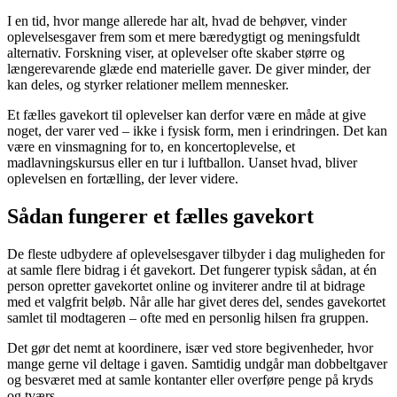
I en tid, hvor mange allerede har alt, hvad de behøver, vinder
oplevelsesgaver frem som et mere bæredygtigt og meningsfuldt
alternativ. Forskning viser, at oplevelser ofte skaber større og
længerevarende glæde end materielle gaver. De giver minder, der
kan deles, og styrker relationer mellem mennesker.
Et fælles gavekort til oplevelser kan derfor være en måde at give
noget, der varer ved – ikke i fysisk form, men i erindringen. Det kan
være en vinsmagning for to, en koncertoplevelse, et
madlavningskursus eller en tur i luftballon. Uanset hvad, bliver
oplevelsen en fortælling, der lever videre.
Sådan fungerer et fælles gavekort
De fleste udbydere af oplevelsesgaver tilbyder i dag muligheden for
at samle flere bidrag i ét gavekort. Det fungerer typisk sådan, at én
person opretter gavekortet online og inviterer andre til at bidrage
med et valgfrit beløb. Når alle har givet deres del, sendes gavekortet
samlet til modtageren – ofte med en personlig hilsen fra gruppen.
Det gør det nemt at koordinere, især ved store begivenheder, hvor
mange gerne vil deltage i gaven. Samtidig undgår man dobbeltgaver
og besværet med at samle kontanter eller overføre penge på kryds
og tværs.