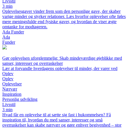
Livsstil
3 min
Oplevelsesgaver vinder frem som den personlige gave, der skaber
varige minder og styrker relationer. Læs hvorfor oplevelser ofte føles
mere meningsfulde end fysiske gaver, og hvordan de viser ægte
omtanke for modtageren.
Ada Funder
Ada
Funder
Gør oplevelsen uforglemmelig: Skab mindeværdige øjeblikke med
sanser, interesser og overraskelser
Lær at forvandle hverdagens oplevelser til minder, der varer ved
Oplev
Oplev
Oplevelser
Nærvær
Inspiration
Personlig udvikling
Livsstil
3 min
Hvad får en oplevelse til at sætte sig fast i hukommelsen? Få
inspiration til, hvordan du med sanser, interesser og små
overraskelser kan skabe nærvær og gøre enhver begivenhed – stor