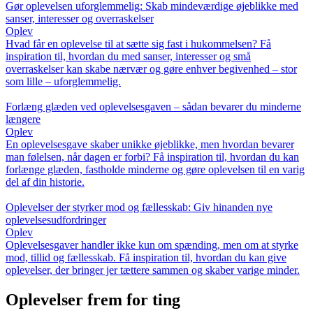
Gør oplevelsen uforglemmelig: Skab mindeværdige øjeblikke med
sanser, interesser og overraskelser
Oplev
Hvad får en oplevelse til at sætte sig fast i hukommelsen? Få
inspiration til, hvordan du med sanser, interesser og små
overraskelser kan skabe nærvær og gøre enhver begivenhed – stor
som lille – uforglemmelig.
Forlæng glæden ved oplevelsesgaven – sådan bevarer du minderne
længere
Oplev
En oplevelsesgave skaber unikke øjeblikke, men hvordan bevarer
man følelsen, når dagen er forbi? Få inspiration til, hvordan du kan
forlænge glæden, fastholde minderne og gøre oplevelsen til en varig
del af din historie.
Oplevelser der styrker mod og fællesskab: Giv hinanden nye
oplevelsesudfordringer
Oplev
Oplevelsesgaver handler ikke kun om spænding, men om at styrke
mod, tillid og fællesskab. Få inspiration til, hvordan du kan give
oplevelser, der bringer jer tættere sammen og skaber varige minder.
Oplevelser frem for ting