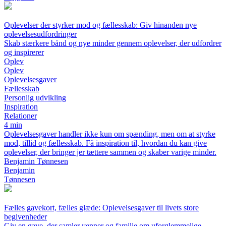
Oplevelser der styrker mod og fællesskab: Giv hinanden nye
oplevelsesudfordringer
Skab stærkere bånd og nye minder gennem oplevelser, der udfordrer
og inspirerer
Oplev
Oplev
Oplevelsesgaver
Fællesskab
Personlig udvikling
Inspiration
Relationer
4 min
Oplevelsesgaver handler ikke kun om spænding, men om at styrke
mod, tillid og fællesskab. Få inspiration til, hvordan du kan give
oplevelser, der bringer jer tættere sammen og skaber varige minder.
Benjamin Tønnesen
Benjamin
Tønnesen
Fælles gavekort, fælles glæde: Oplevelsesgaver til livets store
begivenheder
Giv en gave, der samler venner og familie om uforglemmelige