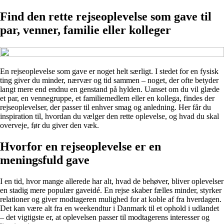
Find den rette rejseoplevelse som gave til
par, venner, familie eller kolleger
En rejseoplevelse som gave er noget helt særligt. I stedet for en fysisk
ting giver du minder, nærvær og tid sammen – noget, der ofte betyder
langt mere end endnu en genstand på hylden. Uanset om du vil glæde
et par, en vennegruppe, et familiemedlem eller en kollega, findes der
rejseoplevelser, der passer til enhver smag og anledning. Her får du
inspiration til, hvordan du vælger den rette oplevelse, og hvad du skal
overveje, før du giver den væk.
Hvorfor en rejseoplevelse er en
meningsfuld gave
I en tid, hvor mange allerede har alt, hvad de behøver, bliver oplevelser
en stadig mere populær gaveidé. En rejse skaber fælles minder, styrker
relationer og giver modtageren mulighed for at koble af fra hverdagen.
Det kan være alt fra en weekendtur i Danmark til et ophold i udlandet
– det vigtigste er, at oplevelsen passer til modtagerens interesser og