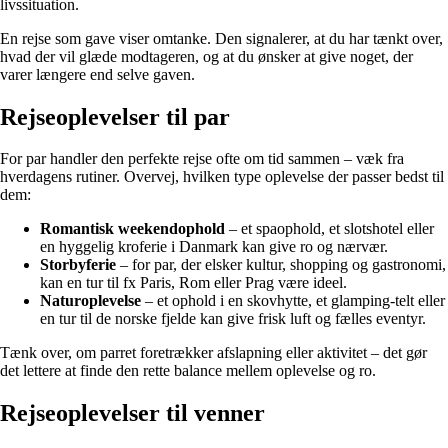
livssituation.
En rejse som gave viser omtanke. Den signalerer, at du har tænkt over,
hvad der vil glæde modtageren, og at du ønsker at give noget, der
varer længere end selve gaven.
Rejseoplevelser til par
For par handler den perfekte rejse ofte om tid sammen – væk fra
hverdagens rutiner. Overvej, hvilken type oplevelse der passer bedst til
dem:
Romantisk weekendophold
– et spaophold, et slotshotel eller
en hyggelig kroferie i Danmark kan give ro og nærvær.
Storbyferie
– for par, der elsker kultur, shopping og gastronomi,
kan en tur til fx Paris, Rom eller Prag være ideel.
Naturoplevelse
– et ophold i en skovhytte, et glamping-telt eller
en tur til de norske fjelde kan give frisk luft og fælles eventyr.
Tænk over, om parret foretrækker afslapning eller aktivitet – det gør
det lettere at finde den rette balance mellem oplevelse og ro.
Rejseoplevelser til venner