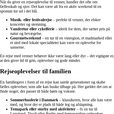
Når du giver en rejseoplevelse til venner, handler det ofte om
fællesskab og sjov. Det kan være alt fra en aktiv weekend til en
spontan tur ud i det blå.
Musik- eller festivalrejse
– perfekt til venner, der elsker
koncerter og stemning.
Vandretur eller cykelferie
– ideelt for dem, der sætter pris på
natur og bevægelse.
Gourmetweekend
– en tur til en vinregion, et madmarked eller
et sted med lokale specialiteter kan være en oplevelse for
sanserne.
En rejse med venner behøver ikke være lang eller dyr – det vigtigste er,
at den giver tid til grin, oplevelser og gode minder.
Rejseoplevelser til familien
En familiegave i form af en rejse kan samle generationer og skabe
fælles oplevelser, som alle kan huske tilbage på. Her gælder det om at
finde noget, der passer til både børn og voksne.
Sommerhusferie i Danmark
– klassikeren, hvor alle kan være
med, og hvor der er plads til både leg og afslapning.
Temapark eller storby med aktiviteter
– fx en tur til
Legoland, Tivoli eller Berlin med børnevenlige oplevelser.