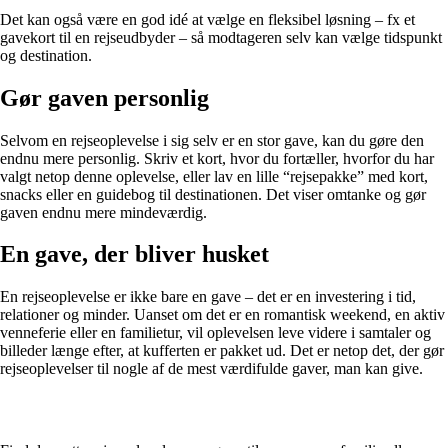
Det kan også være en god idé at vælge en fleksibel løsning – fx et
gavekort til en rejseudbyder – så modtageren selv kan vælge tidspunkt
og destination.
Gør gaven personlig
Selvom en rejseoplevelse i sig selv er en stor gave, kan du gøre den
endnu mere personlig. Skriv et kort, hvor du fortæller, hvorfor du har
valgt netop denne oplevelse, eller lav en lille “rejsepakke” med kort,
snacks eller en guidebog til destinationen. Det viser omtanke og gør
gaven endnu mere mindeværdig.
En gave, der bliver husket
En rejseoplevelse er ikke bare en gave – det er en investering i tid,
relationer og minder. Uanset om det er en romantisk weekend, en aktiv
venneferie eller en familietur, vil oplevelsen leve videre i samtaler og
billeder længe efter, at kufferten er pakket ud. Det er netop det, der gør
rejseoplevelser til nogle af de mest værdifulde gaver, man kan give.