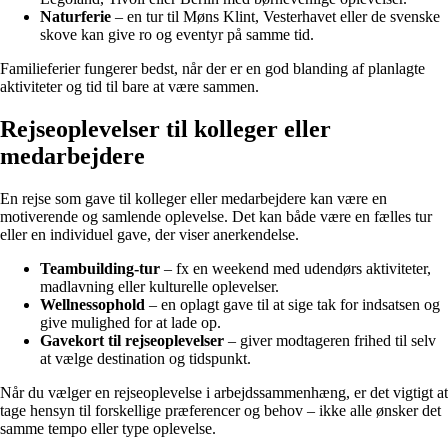
Naturferie
– en tur til Møns Klint, Vesterhavet eller de svenske
skove kan give ro og eventyr på samme tid.
Familieferier fungerer bedst, når der er en god blanding af planlagte
aktiviteter og tid til bare at være sammen.
Rejseoplevelser til kolleger eller
medarbejdere
En rejse som gave til kolleger eller medarbejdere kan være en
motiverende og samlende oplevelse. Det kan både være en fælles tur
eller en individuel gave, der viser anerkendelse.
Teambuilding-tur
– fx en weekend med udendørs aktiviteter,
madlavning eller kulturelle oplevelser.
Wellnessophold
– en oplagt gave til at sige tak for indsatsen og
give mulighed for at lade op.
Gavekort til rejseoplevelser
– giver modtageren frihed til selv
at vælge destination og tidspunkt.
Når du vælger en rejseoplevelse i arbejdssammenhæng, er det vigtigt at
tage hensyn til forskellige præferencer og behov – ikke alle ønsker det
samme tempo eller type oplevelse.